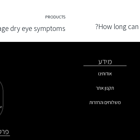
PRODUCTS
How long can 
ge dry eye symptoms
מידע
אודותינו
תקנון אתר
משלוחים והחזרות
פרט