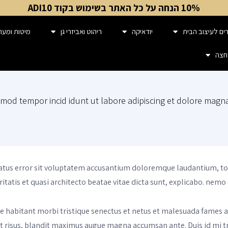
10% הנחה על כל האתר בשימוש בקוד ADI10
ים לעיצוב הבית
יודאיקה
ריהוט ואביזרי גן
מיטות ומער
חצה
usmod tempor incid idunt ut labore adipiscing et dolore magn
 natus error sit voluptatem accusantium doloremque laudantium, t
ritatis et quasi architecto beatae vitae dicta sunt, explicabo. nem
e habitant morbi tristique senectus et netus et malesuada fames ac
dit risus, blandit maximus augue magna accumsan ante. Duis id mi tri