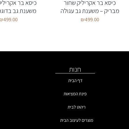
כיסא בר אקריליק שחור
כיסא בר אקריליק
מבריק – משענת גב עגולה
משענת גב בדוגמ
₪
499.00
₪
499.00
חנות
דף הבית
פינת המציאות
ריהוט לבית
מוצרים לעיצוב הבית