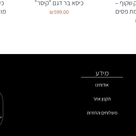
 שקוף –
כיסא בר דגם "קיסר"
כי
ת פסים
מוד
₪
599.00
מידע
אודותינו
תקנון אתר
משלוחים והחזרות