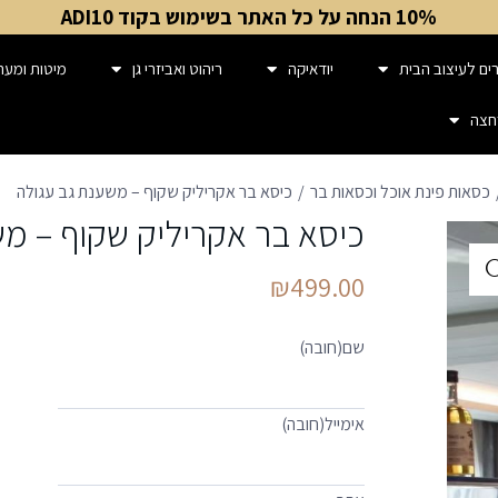
10% הנחה על כל האתר בשימוש בקוד ADI10
ים לעיצוב הבית
יודאיקה
ריהוט ואביזרי גן
מיטות ומער
חצה
כסאות פינת אוכל וכסאות בר
כיסא בר אקריליק שקוף – משענת גב עגולה
כיסא בר אקריליק שקוף – מש
₪
499.00
שם
(חובה)
אימייל
(חובה)