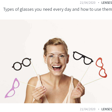
LEN
21/04/2020
Types of glasses you need every day and how to use t
LEN
21/04/2020