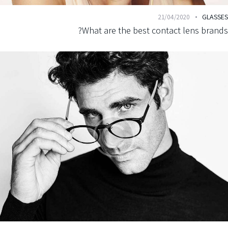
GLAS
21/04/2020
What are the best contact lens bran