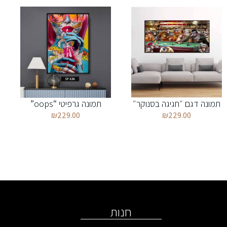
תמונה דגם ״חגיגה בסנוקר״
תמונה גרפיטי “oops”
₪
229.00
₪
229.00
חנות