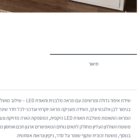
תיאור
שידת איפור גדולה ומרשימה עם מראה מלבנית ותאורת LED – שילוב מושלם של עיצוב ופונקציונליות במקום אחד.
בגימור לבן אלגנטי ונקי, השידה מעניקה מראה יוקרתי ועדכני לכל חדר שינה 
המראה התואמת משלבת תאורת LED היקפית, המספקת הארה מדויקת ונעימה ליצירת חוויית איפור מושלמת.
משטח השולחן העליון מחולק לתאים נוחים המאפשרים ארגון חכם ואחסון מירב
בנוסף, משטח זכוכית שקוף שומר על סדר, ניקיון ונראות אסתטית.