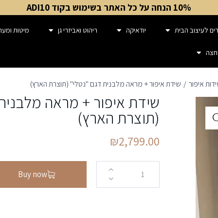
10% הנחה על כל האתר בשימוש בקוד ADI10
ים לעיצוב הבית
יודאיקה
ריהוט ואביזרי גן
מיטות ומער
חצה
דות איפור
שידת איפור + מראה מלבנית דגם "נטלי" (תוצרת הארץ)
שידת איפור + מראה מלבנית 
(תוצרת הארץ)
₪
2,799.00
Buy now