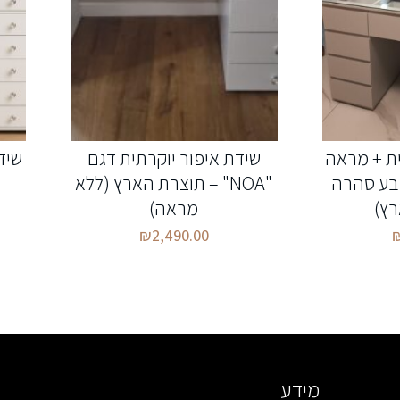
ית + מראה
שידת איפור יוקרתית דגם
שיד
בע סהרה
"NOA" – תוצרת הארץ (ללא
ץ)
מראה)
₪
2,490.00
מידע