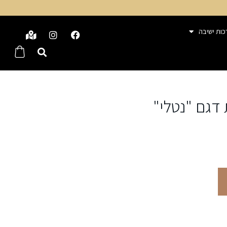
כות ישיבה
דגם "נטלי"