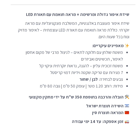
שידת איפור גדולה ומרשימה + מראה תואמת עם תאורת LED
שידת איפור מעוצבת באלגנטיות, המשלבת פונקציונליות עם מראה
יוקרתי. כוללת מראה תואמת עם תאורת LED עוצמתית – לאיפור מדויק
ונוח בכל שעות היום.
מאפיינים עיקריים:
משטח שולחן עם חלוקה לתאים – לניצול מרבי של מקום אחסון
לאיפור, תכשיטים ואביזרים
משטח זכוכית עליון – להגנה, נראות יוקרתית וניקוי קל
7 מגירות עם טריקה שקטה וידיות דמוי קריסטל
צבעים לבחירה:
לבן / שחור
מידות: רוחב 1.20 מטר | עומק 50 ס"מ | גובה 80 ס"מ
הובלה והרכבה בתוספת 350 ש"ח על ידי מתקין מקצועי
השידה תוצרת ישראל
המראה תוצרת סין
זמן אספקה: עד 14 ימי עבודה