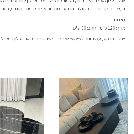
שולחן סלון מעוצב בצורת "ח", בגימור פורמייקה איכותי בגוון טרוורטין המד
העיצוב הנקי והייחודי משתלב נהדר עם סגנונות עיצוב שונים – מודרני, כפרי א
מידות:
אורך: 120 ס"מ | רוחב: 60 ס"מ
שולחן פרקטי, עמיד ונוח לשימוש יומיומי – משדרג את מראה הסלון בסטייל 