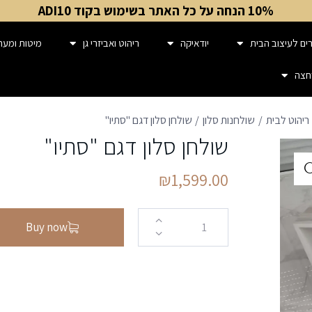
10% הנחה על כל האתר בשימוש בקוד ADI10
ים לעיצוב הבית
יודאיקה
ריהוט ואביזרי גן
מיטות ומער
חצה
ריהוט לבית
שולחנות סלון
שולחן סלון דגם "סתיו"
שולחן סלון דגם "סתיו"
₪
1,599.00
Buy now