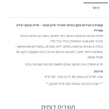
תיאור
קומודה מגירות מעץ בציפוי פורניר אלון טבעי – פריט עיצובי מלא
סטייל!
שידת מגירות מהממת בעיצוב כפרי וחמים, עשויה עץ איכותי בציפוי
פורניר אלון טבעי המשתלב נהדר בכל חלל.
בעלת 6 מגירות מרווחות בשילוב ידיות נסתרות, נוחות לשימוש ואחסון –
מושלמת לחדר שינה, למבואת הכניסה או לכל פינה שזקוקה למגע של
סטייל ונוחות.
פריט שישדרג את העיצוב ויעניק תחושת חמימות וטבעיות בבית.
מידות:
גובה: 90 ס״מ | עומק: 40 ס״מ | אורך: 120 ס״מ
** הובלה והרכבה בעלות 200 ש"ח למתקין **
מוצרים דומים