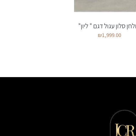
לחן סלון עגול דגם " ליון"
₪
1,999.00