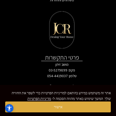
משלוחים והחזרות
פרטי התקשרות
מושב זיתן
פקס: 03-5279899
טלפון:
054-4419037
אתר זה משתמש במידע בהתאם למדיניות הפרטיות כדי לשפר את החוויה
שלך. המשך שימוש באתר מהווה הסכמה ל-
מדיניות הפרטיות
כל הזכויות שמורות - MoreVision ©
צרו איתנו קשר
אישור
Open chaty