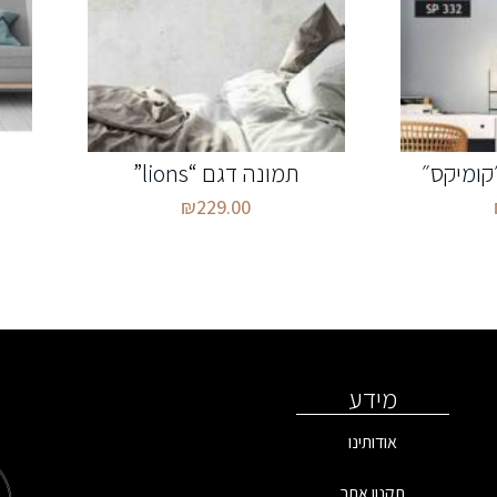
״קומיקס״
תמונה דגם “lions”
₪
229.00
מידע
אודותינו
תקנון אתר