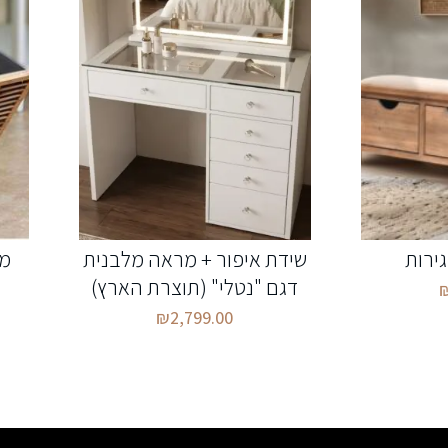
שידת איפור + מראה מלבנית
מע
דגם "נטלי" (תוצרת הארץ)
₪
2,799.00