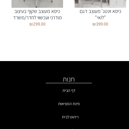
כיסא וינטג' מעוצב דגם
כיסא מעוצב שקוף בעיצוב
"לואי"
מודרני ועכשווי לחדר/משרד
₪
299.00
₪
399.00
חנות
דף הבית
פינת המציאות
ריהוט לבית