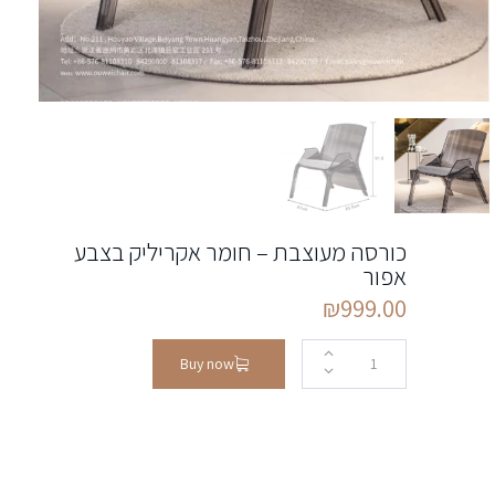
כורסה מעוצבת – חומר אקריליק בצבע
אפור
₪
999.00
Buy now