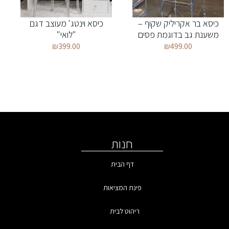
כיסא בר אקריליק שקוף –
כיסא וינטג' מעוצב דגם
משענת גב בדוגמת פסים
"לואי"
₪
399.00
₪
499.00
חנות
דף הבית
פינת המציאות
ריהוט לבית