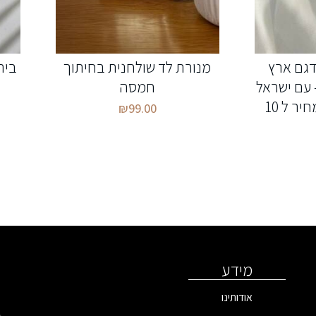
דגם ארץ
מנורת לד שולחנית בחיתוך
בית
 עם ישראל
חמסה
חי/יחד ננצח (המחיר ל 10
₪
99.00
מידע
אודותינו