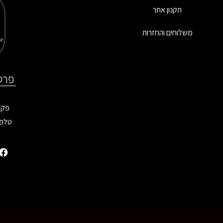
תקנון אתר
משלוחים והחזרות
פרט
פקס: 9899
טלפו
 הזכויות שמורות - MoreVision ©