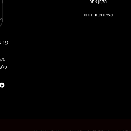
תקנון אתר
משלוחים והחזרות
פרט
פקס: 9899
טלפו
 הזכויות שמורות - MoreVision ©